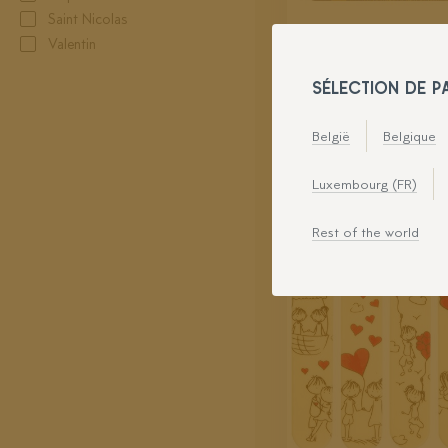
Saint Nicolas
Valentin
ECLAIR HAPP
SÉLECTION DE P
YEAR 15X3 CM
2015777
België
Belgique
Luxembourg (FR)
Rest of the world