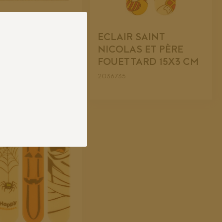
R BONNE
ECLAIR SAINT
 15X3 CM
NICOLAS ET PÈRE
FOUETTARD 15X3 CM
2036735