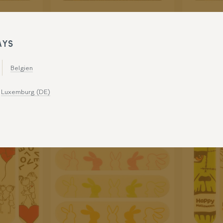
Y NEW
ECLAIR GELUKKIG
ECLAI
AYS
NIEUWJAAR 15X3 CM
ANNÉE
2015778
2015779
Belgien
Luxemburg (DE)