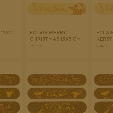
 12X2
ECLAIR MERRY
ECLAI
CHRISTMAS 15X3 CM
KERST
2015774
2015775