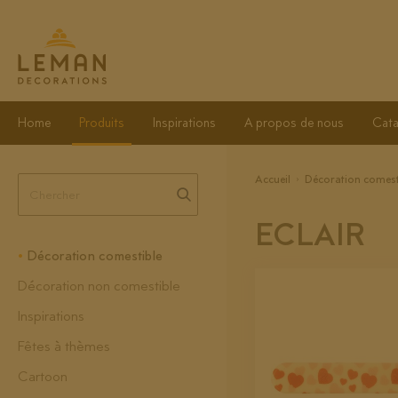
Home
Produits
Inspirations
A propos de nous
Cata
Accueil
Décoration comest
ECLAIR
Décoration comestible
Décoration non comestible
Inspirations
Fêtes à thèmes
Cartoon