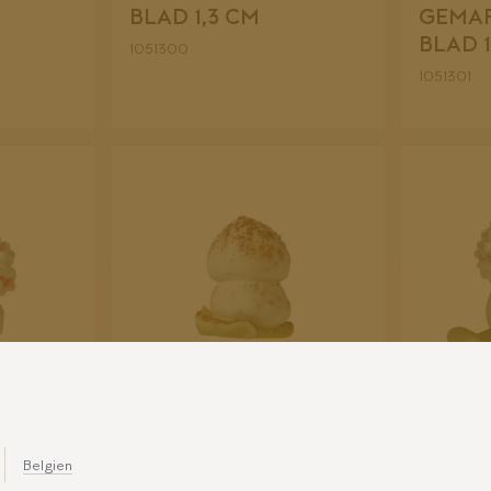
BLAD 1,3 CM
GEMA
BLAD 1
1051300
1051301
1,8 CM
PADDENSTOEL BRUIN
PADDE
Belgien
GEMARMERD MET
BLAD 