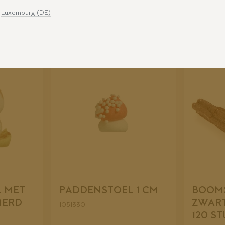
BLAD 1,9 CM
1051320
Luxemburg (DE)
1051315
 MET
PADDENSTOEL 1 CM
BOOM
MERD
ZWART
1051330
120 S