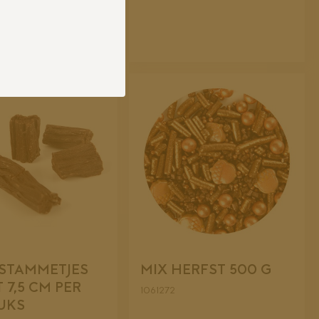
STAMMETJES
MIX HERFST 500 G
 7,5 CM PER
1061272
TUKS