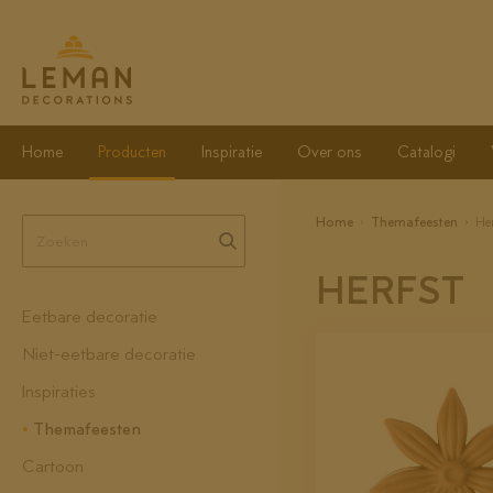
Home
Producten
Inspiratie
Over ons
Catalogi
Home
Themafeesten
He
HERFST
Eetbare decoratie
Niet-eetbare decoratie
Inspiraties
Themafeesten
Cartoon