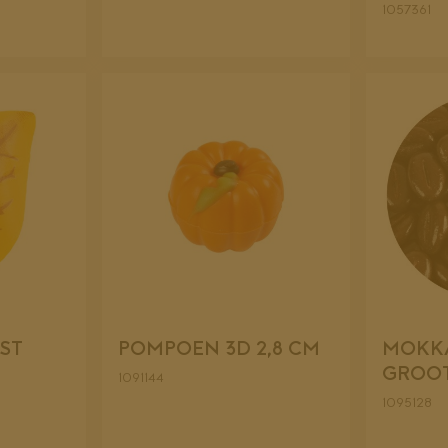
1057361
ST
POMPOEN 3D 2,8 CM
MOKK
GROOT
1091144
1095128