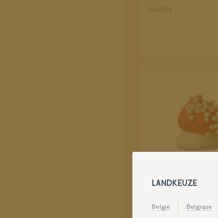
1014884
LANDKEUZE
PADDENSTOEL 
België
Belgique
1051311