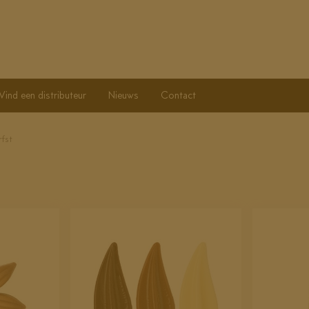
Vind een distributeur
Nieuws
Contact
rfst